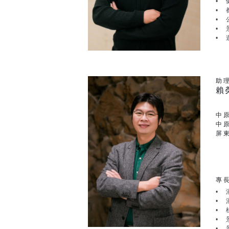
助
賴
中
中
屏
專