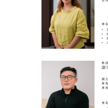
台
專
教
謝
國
東
東
專