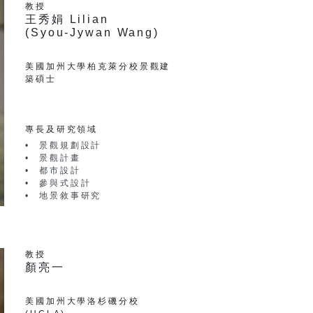
教授
王秀娟 Lilian
(Syou-Jywan Wang)
美國加州大學柏克萊分校景觀建
築碩士
專長及研究領域
景觀規劃設計
景觀計畫
都市設計
參與式設計
地景敘事研究
教授
顏亮一
美國加州大學洛杉磯分校