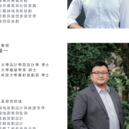
健康與療癒景觀
都市農業與社區菜園
公園綠地系統規劃
景觀與遊憩資源管理
遊憩區規劃
理教授
榮一
原大學設計學院設計學 博士
原大學建築學系 碩士
東科技大學農村規劃系 學士
長及研究領域
濕地規劃設計與維護管理
濕地調查與監測
植栽規劃設計
景觀規劃設計
景觀工程監造與品管