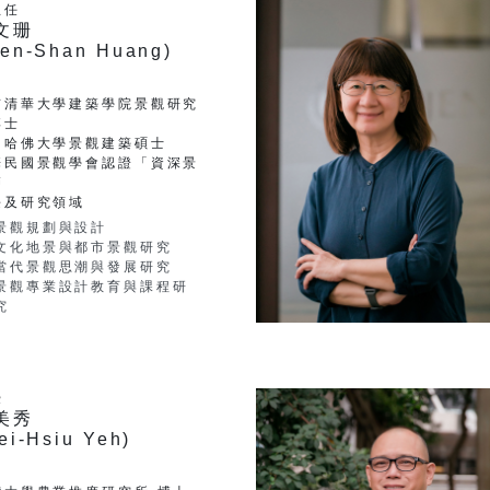
主任
文珊
en-Shan Huang)
京清華大學建築學院景觀研究
博士
國哈佛大學景觀建築碩士
華民國景觀學會認證「資深景
師
長及研究領域
景觀規劃與設計
文化地景與都市景觀研究
當代景觀思潮與發展研究
景觀專業設計教育與課程研
究
授
美秀
ei-Hsiu Yeh)