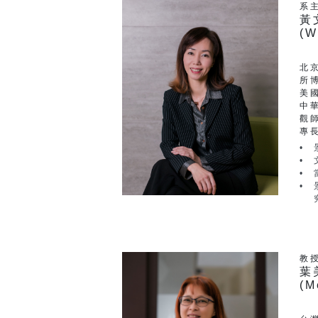
系
黃
(W
北
所
美
中
觀
專
教
葉
(M