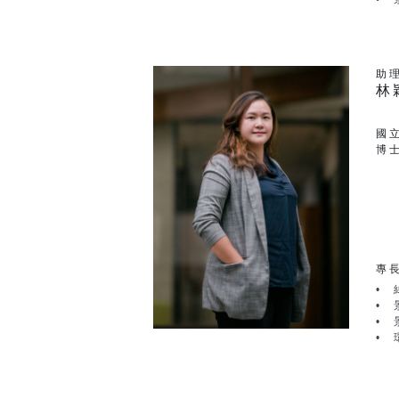
助
林
國
博
專