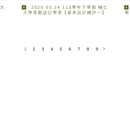
仁大
2025.03.24 113學年下學期 輔仁
】
大學景觀設計學系【基本設計總評一】
學
1
2
3
4
5
6
7
8
9