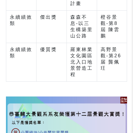
計畫
永續績效
傑出獎
森森不
橙谷景
類
息-以三
觀-第8
生構築里
屆 陳雲
山公路
鵬
永續績效
優質獎
羅東林業
高野景
類
文化園區
觀-第26
北入口地
届 龔佩
景營造工
玨
程