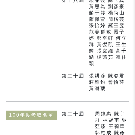
第十八屆
賴品芸 陳玉真
黃思為 劉彥豪
趙于婷 楊尚山
蕭佩萱 簡楷芸
張怡婷 羅玉雯
范姜群敏 嚴子
婷 鄭至軒 何立
群 黃嫈凱 王生
輝 張庭維 高千
涵 楊茜茹 韓佳
穎
第二十屆
張耕蓉 陳姿君
莊雅鈞 曾怡萍
黃瀞葳
第二十屆
周鏡惠 陳宇
100年度考取名單
群 林冠甫 吳
亞臻 王莉華
郭柏成 陳彥