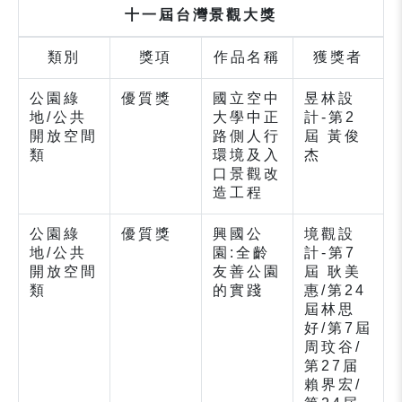
十一屆台灣景觀大獎
類別
獎項
作品名稱
獲獎者
公園綠
優質獎
國立空中
昱林設
地/公共
大學中正
計-第2
開放空間
路側人行
屆 黃俊
類
環境及入
杰
口景觀改
造工程
公園綠
優質獎
興國公
境觀設
地/公共
園:全齡
計-第7
開放空間
友善公園
屆 耿美
類
的實踐
惠/第24
屆林思
好/第7屆
周玟谷/
第27届
賴界宏/