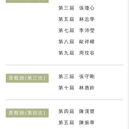
第三屆
張瓊心
第五屆
林志學
第七屆
李沛瑩
第八屆
歐祥權
第九屆
周玟谷
第三屆
張守剛
景觀師(第三次)
第十屆
林惠鈴
第四屆
陳漢聲
景觀師(第四次)
第五屆
陳振華