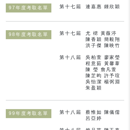
第十七屆
連嘉惠 鍾欣穎
97年度考取名單
第十七屆
尤 桾 黃薇渟
98年度考取名單
陳香穎 簡毅翔
洪子傑 陳映竹
第十八屆
吳柏萱 廖家瑩
程意茹 黃馨葦
陳 瑩 詹凡萱
陳芷昀 許予瑄
吳怡潔 楊弼淵
朱盈穎
第十八屆
蔡惟如 陳儀儒
99年度考取名單
呂亞婷