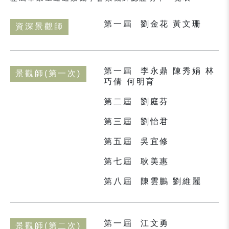
第一屆
劉金花 黃文珊
資深景觀師
第一屆
李永鼎 陳秀娟 林
景觀師(第一次)
巧倩 何明育
第二屆
劉庭芬
第三屆
劉怡君
第五屆
吳宜修
第七屆
耿美惠
第八屆
陳雲鵬 劉維麗
第一屆
江文勇
景觀師(第二次)