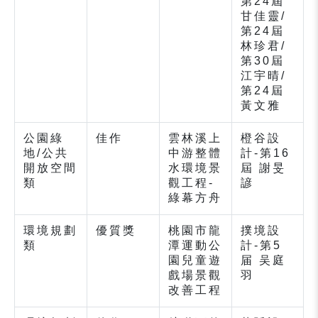
第24屆
甘佳靈/
第24屆
林珍君/
第30屆
江宇晴/
第24屆
黃文雅
公園綠
佳作
雲林溪上
橙谷設
地/公共
中游整體
計-第16
開放空間
水環境景
屆 謝旻
類
觀工程-
諺
綠幕方舟
環境規劃
優質獎
桃園市龍
撲境設
類
潭運動公
計-第5
園兒童遊
届 吴庭
戲場景觀
羽
改善工程