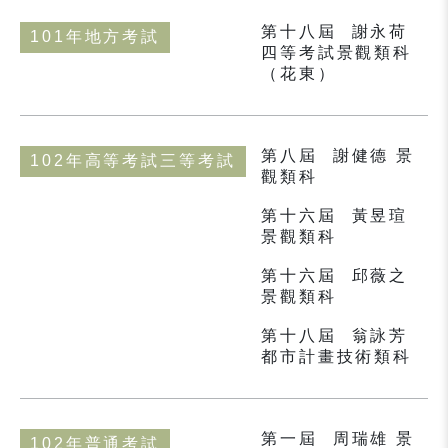
第十八屆
謝永荷
101年地方考試
四等考試景觀類科
（花東）
第八屆
謝健德 景
102年高等考試三等考試
觀類科
第十六屆
黃昱瑄
景觀類科
第十六屆
邱薇之
景觀類科
第十八屆
翁詠芳
都市計畫技術類科
第一屆
周瑞雄 景
102年普通考試