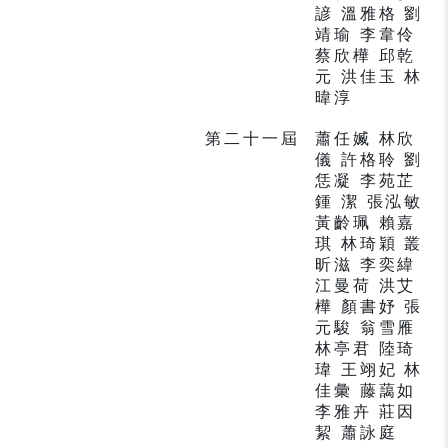
諺 溫雅格 劉
靖瑜 李韋伶
蔡欣樺 邱乾
元 洪佳玉 林
暐淳
第二十一屆
蕭任媙 林欣
儀 許格聆 劉
恁凝 李苑芷
鍾 潔 張泓敏
黃齡珮 賴嘉
琪 林琦穎 叢
昕滋 李奕緯
江曼荷 洪艾
樺 顏書妤 張
元駿 翁雪雁
林亭君 陸琦
瑋 王翊妃 林
佳彙 藤藹如
李雅卉 莊因
絜 蕭詠庭