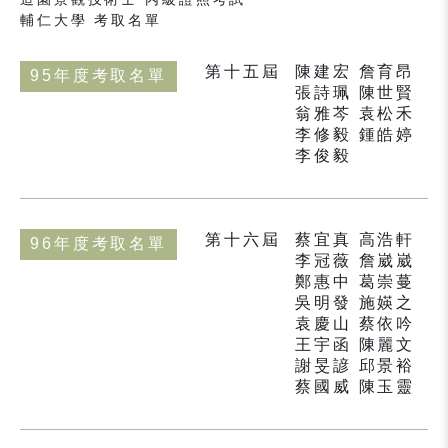
輔仁大學 考取名單
第十五屆
陳建宏 詹育昂
95年度考取名單
張詩珮 陳世賢
翁雅芩 袁松禾
李修毅 鍾皓婷
李俊毅
第十六屆
蔡宜真 高浩軒
96年度考取名單
李冠薇 詹崴崴
鄭惠中 葛崇蔓
吳明發 施媖之
袁慶山 蔡依吟
王宇函 陳麗文
謝旻諺 邱景裕
蔡國威 陳玉靈