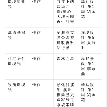
環境規劃
佳作
航道下的
華廷設
類
碧綠之
計-第1
珠/埔心
屆 劉金
大埤公園
花
再生計畫
溝通傳播
佳作
蘭興與克
撲境設
類
強公園整
計-第5
建改善對
届 吳庭
話行動
羽
住宅居住
佳作
森林之星
高野景
環境類
觀-第1
届 李永
鼎
設施環境
佳作
彰化縣溪
華廷設
類
湖-溪州
計-第1
糖業歷史
屆 劉金
國家綠道
花
系統串聯