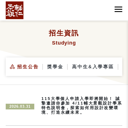
招生資訊
Studying
招生公告
獎學金
高中生&入學專區
碩
115大學個人申請入學即將開始！ 誠
摯邀請你參加 4/11輔大景觀設計學系
2026.03.31
特色說明會，探索如何用設計改變環
境、打造永續未來。