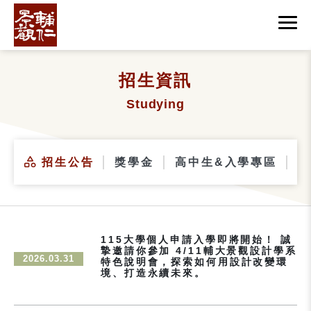
招生資訊
Studying
招生公告
獎學金
高中生&入學專區
碩
115大學個人申請入學即將開始！ 誠
摯邀請你參加 4/11輔大景觀設計學系
2026.03.31
特色說明會，探索如何用設計改變環
境、打造永續未來。