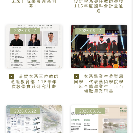
未來》成果展圓滿開
設計學系專任教師榮獲
幕！
115年度國科會計畫通
過
2026.06.27
2026.06.27
恭賀本系三位教師
本系畢業生蔡聖恩
通過教育部 115學年
同學，代表藝術學院學
度教學實踐研究計畫
士班全體畢業生，上台
領取畢業證書
2026.05.22
2026.03.31