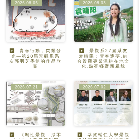
2026.08.05
2026.08.03
青春行動，閃耀發
景觀系27屆系友
光—第20屆景觀系系
袁晴陽：青春逐夢,結
友郭羽芝學姐的作品欣
合景觀專業深耕在地文
賞
化,點亮鄉野新風貌
2026.07.21
2026.07.02
《韌性景觀．淨零
恭賀輔仁大學景觀