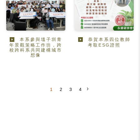
本系參與塭子圳青
恭賀本系四位教師
年景觀策略工作坊，跨
考取ESG證照
校跨科系共同建構城市
想像
1
2
3
4