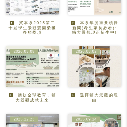
賀本系2025第二
本系年度重要頭條
十屆學生景觀競圖榮獲
新聞(考生家長必看):
多項獎項
輔大景觀現正招生中!
2026.03.09
2026.03.02
接軌全球教育，輔
選擇輔大景觀的理
大景觀成就未來
由
2025.12.23
2025.09.14