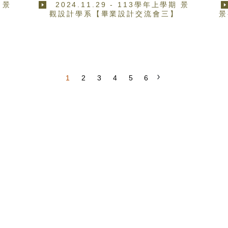
 景
2024.11.29 - 113學年上學期 景
】
觀設計學系【畢業設計交流會三】
景
1
2
3
4
5
6