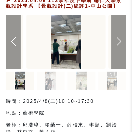
2025.04.08 113學年度下學期 輔仁大學景
觀設計學系 【景觀設計(二)總評1-中山公園】
時間
: 2025/4/8(二)10:10~17:30
地點：藝術學院
老師：邱浩瑋、賴榮⼀、薛晧東、李頤、劉治
竫、林郁⽂、⿈孟筠