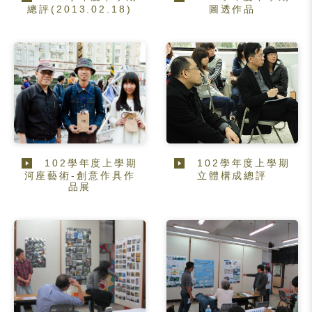
總評(2013.02.18)
圖透作品
102學年度上學期
102學年度上學期
河座藝術-創意作具作
立體構成總評
品展