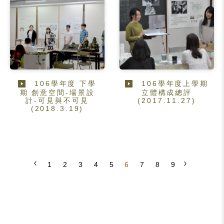
106學年度 下學
106學年度上學期
期 創意空間-場景設
立體構成總評
計-可見與不可見
(2017.11.27)
(2018.3.19)
1
2
3
4
5
6
7
8
9