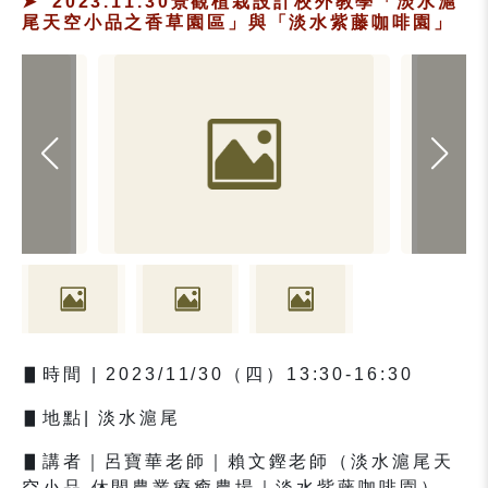
2023.11.30景觀植栽設計校外教學「淡水滬
尾天空小品之香草園區」與「淡水紫藤咖啡園」
▋
時間
| 2023/11/30
（四）
13:30-16:30
▋
地點
|
淡水滬尾
▋
講者｜呂寶華老師｜賴文鏗老師（淡水滬尾天
空小品
休閒農業療癒農場｜淡水紫藤咖啡園）