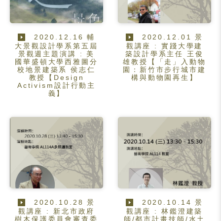
2020.12.16 輔
2020.12.01 景
大景觀設計學系第五屆
觀講座 : 實踐大學建
景觀週主題演講 : 美
築設計學系主任 王俊
國華盛頓大學西雅圖分
雄教授【「走」入動物
校地景建築系 侯志仁
園：新竹市步行城市建
教授【Design
構與動物園再生】
Activism設計行動主
義】
2020.10.28 景
2020.10.14 景
觀講座 : 新北市政府
觀講座 : 林鑑澄建築
樹木保護委員會審查委
師/都市計畫技師/水土