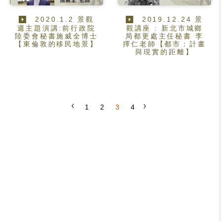
2020.1.2 景觀
2019.12.24 景
週主題演講:前行政院
觀講座 : 新北市城鄉
陸委會秘書施威全博士
局都更處主任秘書 李
【東倫敦的移民地景】
擇仁老師【都市：計畫
與現實的距離】
1
2
3
4