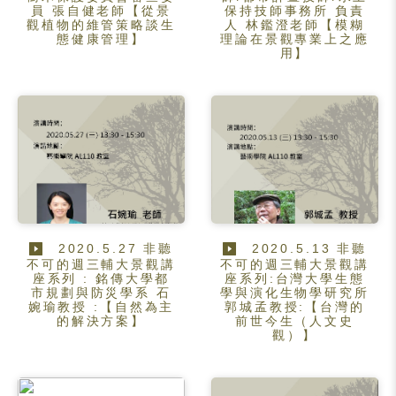
員 張自健老師【從景
保持技師事務所 負責
觀植物的維管策略談生
人 林鑑澄老師【模糊
態健康管理】
理論在景觀專業上之應
用】
2020.5.27 非聽
2020.5.13 非聽
不可的週三輔大景觀講
不可的週三輔大景觀講
座系列 : 銘傳大學都
座系列:台灣大學生態
市規劃與防災學系 石
學與演化生物學研究所
婉瑜教授 :【自然為主
郭城孟教授:【台灣的
的解決方案】
前世今生（人文史
觀）】