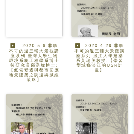
2020.5.6 非聽
2020.4.29 非聽
不可的週三輔大景觀講
不可的週三輔大景觀講
座系列:臺灣大學生物
座系列:淡江大學建築
環境系統工程學系博士
系黃瑞茂教授:【學習
後研究員邱浩瑋博士:
型城鄉淡江的USR計
【氣侯變遷與都市回應
畫】
地景建築之調適與減緩
策略】