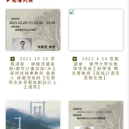
相簿列表
2021.10.20 景
2021.4.28 景觀
觀講座 : 林鑑澄建築
講座 : 臺灣大學生物
師/都市計畫技師/水土
環境系統工程學系 鄭
保持技師事務所 負責
克聲教授【當統計遇見
人 林鑑澄老師【生態
景觀生態】
理念於景觀規劃設計上
之運用】