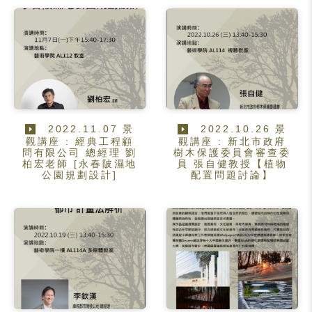
2022.11.07 景
2022.10.26 景
觀講座 : 經典工程顧
觀講座 : 新北市政府
問有限公司 總經理 劉
樹木保護委員會審查委
柏宏老師 [永春陂濕地
員 張自健教授【植物
公園規劃設計]
配置問題討論】