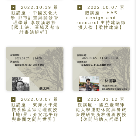
2022.10.19 景
2022.10.07 景
觀講座 : 中國文化大
觀講座 : HAS
學 都市計畫與開發管
design and
理學系 李欽漢教授
research主持建築師
【國土法、區域及都市
洪人傑【柔性建築】
計畫法解析】
2022.03.07 景
2022.01.12 景
觀講座 : 東海大學景
觀講座 : 國立臺灣師
觀系蘇孟宗助理教授
範大學運動休閒與餐旅
【地/景：介於地平線
管理研究所林儷蓉教授
與畫面之間的世界】
【休閒的助人哲學】