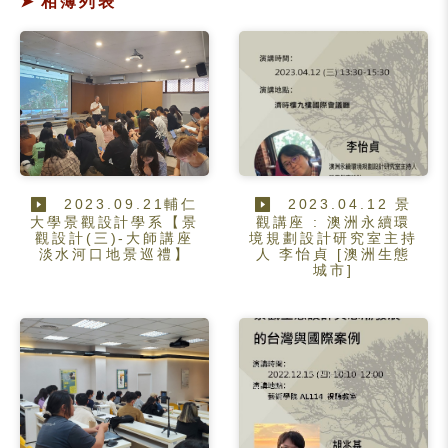
相簿列表
2023.09.21輔仁
2023.04.12 景
大學景觀設計學系【景
觀講座 : 澳洲永續環
觀設計(三)-大師講座
境規劃設計研究室主持
淡水河口地景巡禮】
人 李怡貞 [澳洲生態
城市]