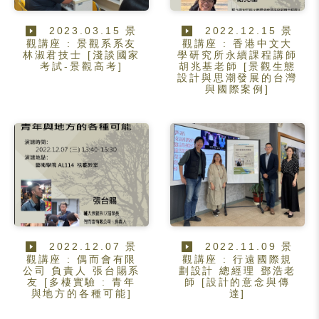
2023.03.15 景
2022.12.15 景
觀講座 : 景觀系系友
觀講座 : 香港中文大
林淑君技士 [淺談國家
學研究所永續課程講師
考試-景觀高考]
胡兆基老師 [景觀生態
設計與思潮發展的台灣
與國際案例]
2022.12.07 景
2022.11.09 景
觀講座 : 偶而會有限
觀講座 : 行遠國際規
公司 負責人 張台賜系
劃設計 總經理 鄧浩老
友 [多棲實驗 : 青年
師 [設計的意念與傳
與地方的各種可能]
達]