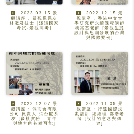
2023.03.15 景
2022.12.15 景
觀講座 : 景觀系系友
觀講座 : 香港中文大
林淑君技士 [淺談國家
學研究所永續課程講師
考試-景觀高考]
胡兆基老師 [景觀生態
設計與思潮發展的台灣
與國際案例]
2022.12.07 景
2022.11.09 景
觀講座 : 偶而會有限
觀講座 : 行遠國際規
公司 負責人 張台賜系
劃設計 總經理 鄧浩老
友 [多棲實驗 : 青年
師 [設計的意念與傳
與地方的各種可能]
達]