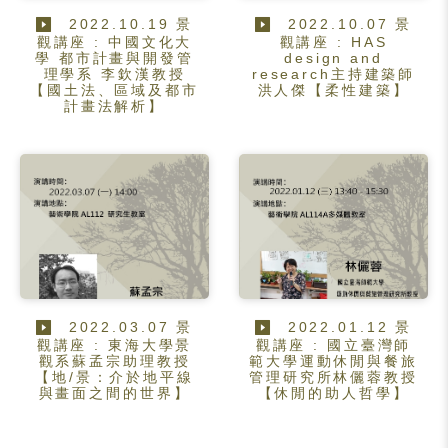
2022.10.19 景
2022.10.07 景
觀講座 : 中國文化大
觀講座 : HAS
學 都市計畫與開發管
design and
理學系 李欽漢教授
research主持建築師
【國土法、區域及都市
洪人傑【柔性建築】
計畫法解析】
2022.03.07 景
2022.01.12 景
觀講座 : 東海大學景
觀講座 : 國立臺灣師
觀系蘇孟宗助理教授
範大學運動休閒與餐旅
【地/景：介於地平線
管理研究所林儷蓉教授
與畫面之間的世界】
【休閒的助人哲學】