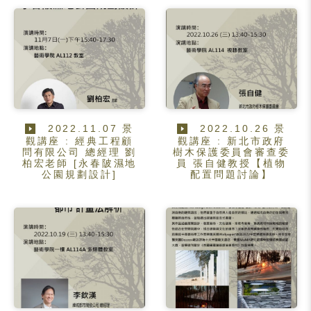
2022.11.07 景
2022.10.26 景
觀講座 : 經典工程顧
觀講座 : 新北市政府
問有限公司 總經理 劉
樹木保護委員會審查委
柏宏老師 [永春陂濕地
員 張自健教授【植物
公園規劃設計]
配置問題討論】