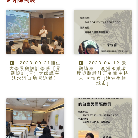
相簿列表
2023.09.21輔仁
2023.04.12 景
大學景觀設計學系【景
觀講座 : 澳洲永續環
觀設計(三)-大師講座
境規劃設計研究室主持
淡水河口地景巡禮】
人 李怡貞 [澳洲生態
城市]